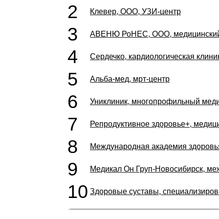
2
Клевер, ООО, УЗИ-центр
3
АВЕНЮ РоНЕС, ООО, медицинский
4
Сердечко, кардиологическая клини
5
Альба-мед, мрт-центр
6
Униклиник, многопрофильный меди
7
Репродуктивное здоровье+, медиц
8
Международная академия здоровь
9
Медикал Он Груп-Новосибирск, м
10
Здоровые суставы, специализиров