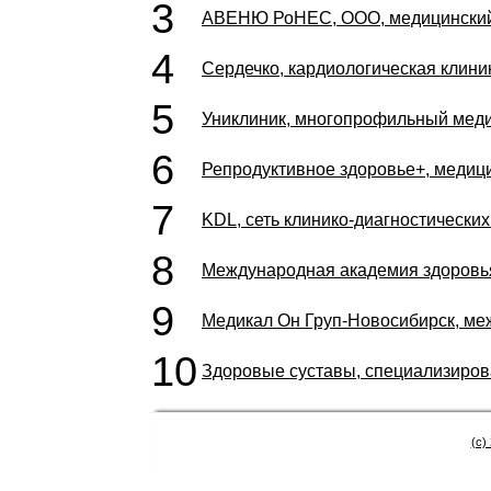
3
АВЕНЮ РоНЕС, ООО, медицинский
4
Сердечко, кардиологическая клини
5
Униклиник, многопрофильный меди
6
Репродуктивное здоровье+, медиц
7
KDL, сеть клинико-диагностически
8
Международная академия здоровь
9
Медикал Он Груп-Новосибирск, м
10
Здоровые суставы, специализиров
(c)