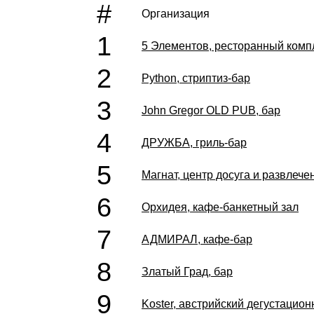
#
Организация
1
5 Элементов, ресторанный комп
2
Python, стриптиз-бар
3
John Gregor OLD PUB, бар
4
ДРУЖБА, гриль-бар
5
Магнат, центр досуга и развлече
6
Орхидея, кафе-банкетный зал
7
АДМИРАЛ, кафе-бар
8
Златый Град, бар
9
Koster, австрийский дегустацио