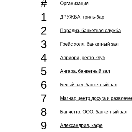
#
Организация
1
ДРУЖБА, гриль-бар
2
Парадиз, банкетная служба
3
Грейс холл, банкетный зал
4
Априори, ресто-клуб
5
Ангара, банкетный зал
6
Белый зал, банкетный зал
7
Магнат, центр досуга и развлече
8
Банчетто, ООО, банкетный зал
9
Александрия, кафе