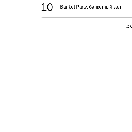
10
Banket Party, банкетный зал
(c)