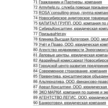
71
Гражданкин и Партнеры, компания
72
Armyhelp.ru, служба помощи призывн
73
ROSA`consulting group, группа компа
74
Новосибирское аудиторское товарищ
75
КАПИТАЛ ГРУПП, ООО, компания по 
76
СибирьКонсалтинг, юридическая комп
77
ПризываНет.ру
78
Клиника Высшая Категория, ООО, мед
79
Учёт и Право, ООО, юридическая ком
80
Агентство недвижимости Энергомонт
81
Деловые центры, юридическая компа
82
Аварийный комиссариат Новосибирск
83
Городской центр развития предприни
84
Современное страхование, компания
85
Превентива, консалтинговое объедин
86
Альтернатива, ООО, финансово-прав
87
Ареал Консалтинг, ООО, юридическая
88
ЭКО МАРКИ, компания по оценке и эк
89
АГЕНТСТВО ЛЕГИС, ООО, юридическ
90
Банкротовед, юридическая компания