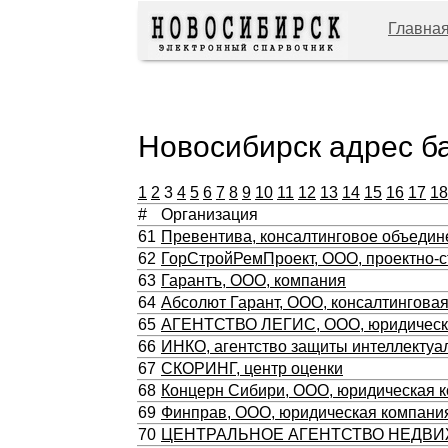
Главна
Новосибирск адрес б
1
2
3
4
5
6
7
8
9
10
11
12
13
14
15
16
17
18
#
Организация
61
Превентива, консалтинговое объедин
62
ГорСтройРемПроект, ООО, проектно-с
63
Гарантъ, ООО, компания
64
Абсолют Гарант, ООО, консалтингова
65
АГЕНТСТВО ЛЕГИС, ООО, юридическ
66
ИНКО, агентство защиты интеллектуа
67
СКОРИНГ, центр оценки
68
Концерн Сибири, ООО, юридическая 
69
Финправ, ООО, юридическая компани
70
ЦЕНТРАЛЬНОЕ АГЕНТСТВО НЕДВИ