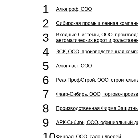
1
Алюпроф, ООО
2
Сибирская промышленная компани
3
Входные Системы, ООО, производс
автоматических ворот и рольставе
4
ЗСК, ООО, производственная компа
5
Алюпласт, ООО
6
РеалПрофСтрой, ООО, строительн
7
Фаер-Сибирь, ООО, торгово-произ
8
Производственная Фирма Защитны
9
АРК-Сибирь, ООО, официальный д
10
Финвал, ООО, салон дверей