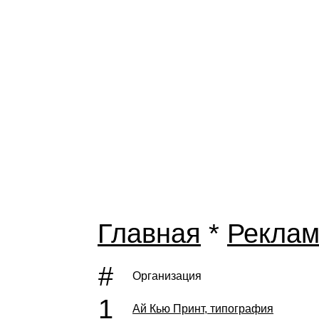
Главная
*
Рекла
#
Организация
1
Ай Кью Принт, типография