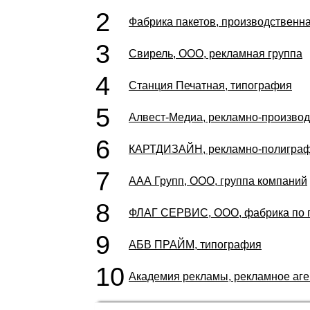
2
Фабрика пакетов, производственн
3
Свирель, ООО, рекламная группа
4
Станция Печатная, типография
5
Алвест-Медиа, рекламно-производ
6
КАРТДИЗАЙН, рекламно-полиграф
7
ААА Групп, ООО, группа компаний
8
ФЛАГ СЕРВИС, ООО, фабрика по п
9
АБВ ПРАЙМ, типография
10
Академия рекламы, рекламное аге