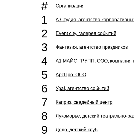
#
Организация
1
А Студия, агентство корпоративн
2
Event city, галерея событий
3
Фантазия, агентство праздников
4
А1 МАЙС ГРУПП, ООО, компания п
5
АрсПро, ООО
6
Ура!, агентство событий
7
Каприз, свадебный центр
8
Лукоморье, детский театрально-ра
9
Додо, детский клуб