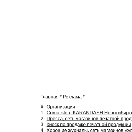
Главная
*
Реклама
*
#
Организация
1
Comic store KARANDASH Новосибирск,
2
Пресса, сеть магазинов печатной про
3
Киоск по продаже печатной продукции
4
Хорошие журналы, сеть магазинов жур