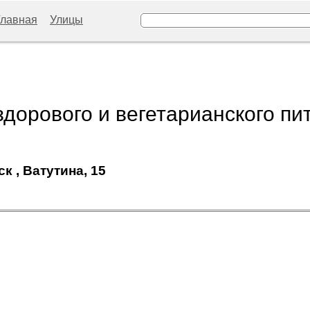
Главная
Улицы
здорового и вегетарианского пи
к , Ватутина, 15