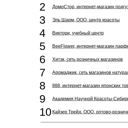
2
ДомоСтор, интернет-магазин подгу
3
Эль Шарм, ООО, центр красоты
4
Виктори, учебный центр
5
BeeFlower, интернет-магазин парф
6
Хитэк, сеть розничных магазинов
7
Аромаджик, сеть магазинов натура
8
888, интернет-магазин японских то
9
Академия Научной Красоты-Сибирь
10
Кайзер Трейд, ООО, оптово-рознич