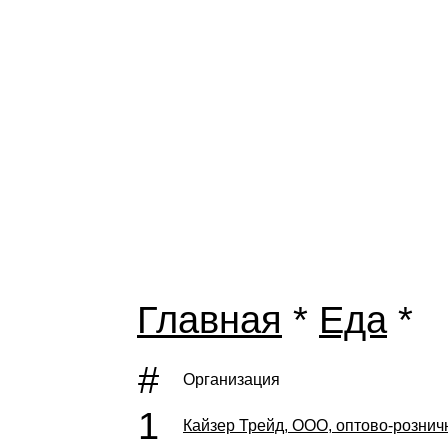
Главная
*
Еда
*
#
Организация
1
Кайзер Трейд, ООО, оптово-рознич