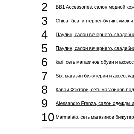
2
BB1 Accessories, салон модной ко
3
Chica Rica, интернет-бутик сумок 
4
Паулин, салон вечернего, свадебно
5
Паулин, салон вечернего, свадебно
6
kari, сеть магазинов обуви и аксес
7
Six, магазин бижутерии и аксессуа
8
Каваи Фэктори, сеть магазинов по
9
Alessandro Frenza, салон одежды 
10
Marmalato, сеть магазинов бижуте