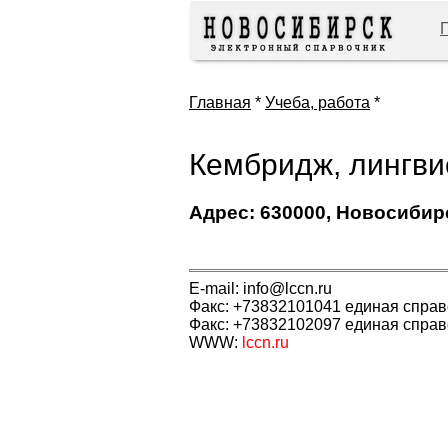
Главная
*
Учеба, работа
*
Кембридж, лингви
Адрес: 630000, Новосибирск
E-mail: info@lccn.ru
Факс: +73832101041 единая спра
Факс: +73832102097 единая спра
WWW:
lccn.ru