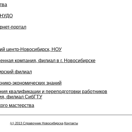
тва
, НУДО
ернет-портал
ий центр-Новосибирск, НОУ
енная компания, филиал в г. Новосибирске
ирский филиал
нико-экономических знаний
ия квалификации и переподготовки работников
ия, филиал СибГТУ
кого мастерства
(c) 2013 Справочник Новосибирска
Контакты