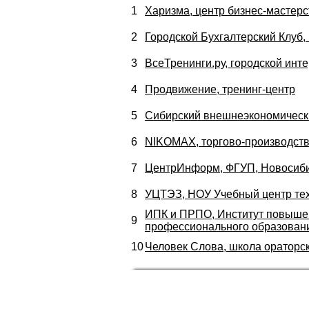
1
Харизма, центр бизнес-мастерс
2
Городской Бухгалтерский Клуб
3
ВсеТренинги.ру, городской инт
4
Продвижение, тренинг-центр
5
Сибирский внешнеэкономическ
6
NIKOMAX, торгово-производств
7
ЦентрИнформ, ФГУП, Новосиб
8
УЦТЭЗ, НОУ Учебный центр тех
ИПК и ПРПО, Институт повышен
9
профессионального образован
10
Человек Слова, школа ораторс