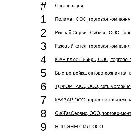
#
Организация
1
Полимет, ООО, торговая компания
2
Риннай Сервис Сибирь, ООО, тор
3
Газовый котел, торговая компания
4
ЮАР плюс Сибирь, ООО, торгово-
5
Быстрогрейка, оптово-розничная 
6
ТД ФОРНАКС, ООО, сеть магазино
7
КВАЗАР, ООО, торгово-строительн
8
СибГазСервис, ООО, торгово-мон
9
НПП-ЭНЕРГИЯ, ООО