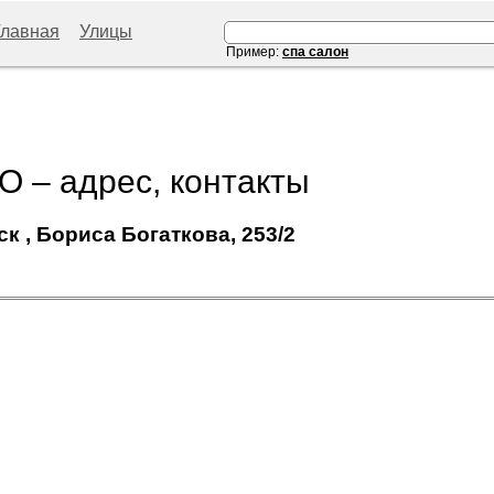
Главная
Улицы
Пример:
спа салон
О – адрес, контакты
к , Бориса Богаткова, 253/2