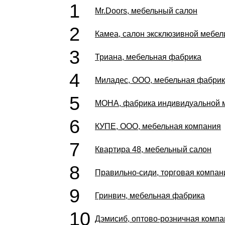
1
Mr.Doors, мебельный салон
2
Камеа, салон эксклюзивной мебел
3
Триана, мебельная фабрика
4
Миладес, ООО, мебельная фабри
5
МОНА, фабрика индивидуальной 
6
КУПЕ, ООО, мебельная компания
7
Квартира 48, мебельный салон
8
Правильно-сиди, торговая компан
9
Гринвич, мебельная фабрика
10
Дэмисиб, оптово-розничная комп