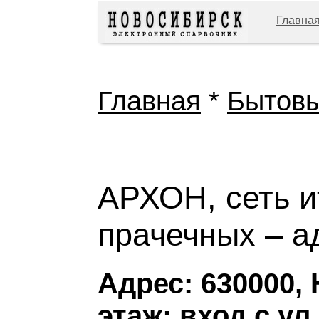
Главна
Главная
*
Бытовы
АРХОН, сеть и
прачечных – а
Адрес: 630000, 
этаж; вход с ул