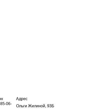
он
Адрес
985-06-
Ольги Жилиной, 93Б