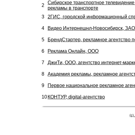
Сибирское транспортное телевидение
2
рекламы в транспорте
3
2ГИС, городской информационный сп
4
Видео Интернешнл-Новосибирск, ЗАО,
5
БрендCтартер, рекламное агентство п
6
Реклама Онлайн, ООО
7
ДжиТи, ООО, агентство интернет-марк
8
Академия рекламы, рекламное агентст
9
Первое национальное рекламное аге
10
КОНТУР, digital-агентство
(c)